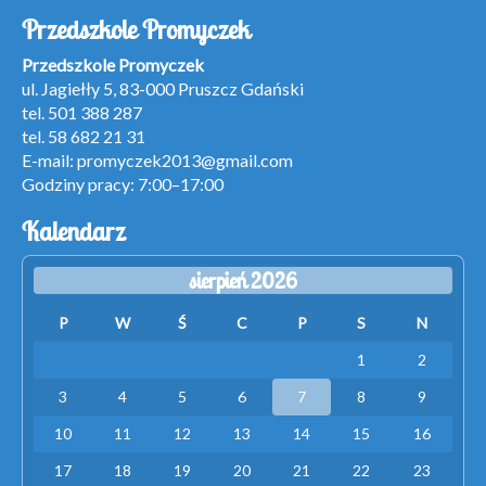
Przedszkole Promyczek
Przedszkole Promyczek
ul. Jagiełły 5, 83-000 Pruszcz Gdański
tel. 501 388 287
tel. 58 682 21 31
E-mail:
promyczek2013@gmail.com
Godziny pracy: 7:00–17:00
Kalendarz
sierpień 2026
P
W
Ś
C
P
S
N
1
2
3
4
5
6
7
8
9
10
11
12
13
14
15
16
17
18
19
20
21
22
23