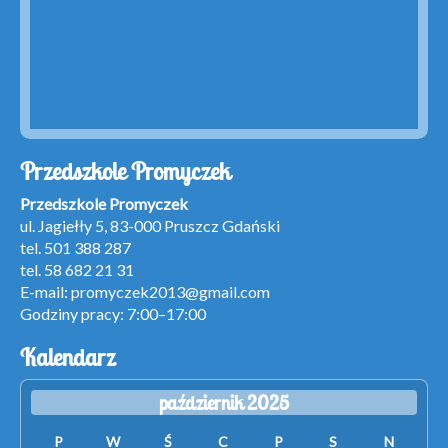
Przedszkole Promyczek
Przedszkole Promyczek
ul. Jagiełły 5, 83-000 Pruszcz Gdański
tel. 501 388 287
tel. 58 682 21 31
E-mail:
promyczek2013@gmail.com
Godziny pracy: 7:00–17:00
Kalendarz
październik 2025
P
W
Ś
C
P
S
N