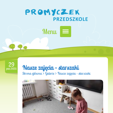
Menu
Nasz Promyczek
Oferta edukacyjna
29
Zapisy i opłaty
Nasze zajęcia – starszaki
paź.2025
Strona główna
>
Galerie
>
Nasze zajęcia – starszaki
Kontakt