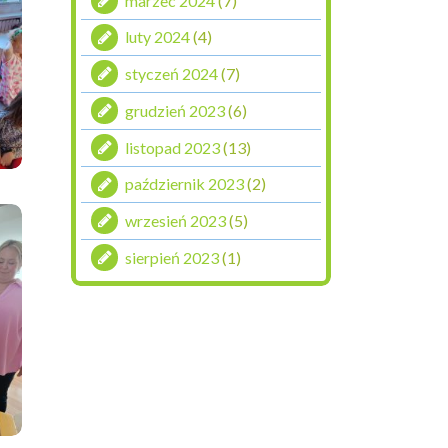
marzec 2024
(7)
luty 2024
(4)
styczeń 2024
(7)
grudzień 2023
(6)
listopad 2023
(13)
październik 2023
(2)
wrzesień 2023
(5)
sierpień 2023
(1)