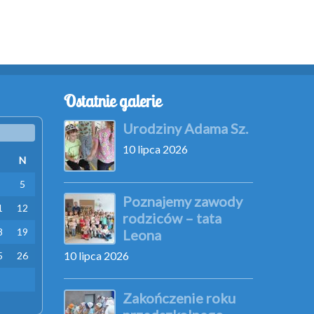
Ostatnie galerie
Urodziny Adama Sz.
10 lipca 2026
N
5
Poznajemy zawody
1
12
rodziców – tata
8
19
Leona
10 lipca 2026
5
26
Zakończenie roku