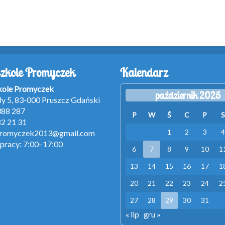
zkole Promyczek
Kalendarz
kole Promyczek
październik 2025
ełły 5, 83-000 Pruszcz Gdański
 388 287
P
W
Ś
C
P
S
82 21 31
1
2
3
4
romyczek2013@gmail.com
pracy: 7:00–17:00
6
7
8
9
10
1
13
14
15
16
17
1
20
21
22
23
24
2
27
28
29
30
31
« lip
gru »