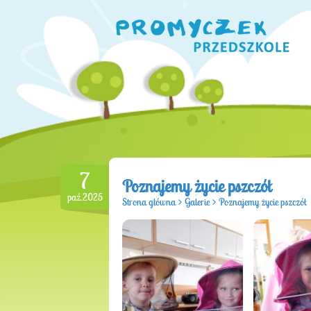
7
Poznajemy życie pszczół
paź.2025
Strona główna
>
Galerie
>
Poznajemy życie pszczół