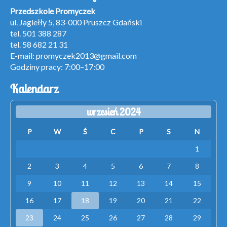
Przedszkole Promyczek
ul. Jagiełły 5, 83-000 Pruszcz Gdański
tel. 501 388 287
tel. 58 682 21 31
E-mail:
promyczek2013@gmail.com
Godziny pracy: 7:00–17:00
Kalendarz
wrzesień 2024
P
W
Ś
C
P
S
N
1
2
3
4
5
6
7
8
9
10
11
12
13
14
15
16
17
18
19
20
21
22
23
24
25
26
27
28
29