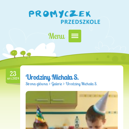
Menu
Nasz Promyczek
Oferta edukacyjna
23
Zapisy i opłaty
Urodziny Michała S.
wrz.2024
Strona główna
>
Galerie
>
Urodziny Michała S.
Kontakt