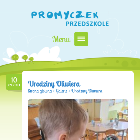
Menu
Nasz Promyczek
Oferta edukacyjna
10
Zapisy i opłaty
Urodziny Oliwiera
cze.2024
Strona główna
>
Galerie
>
Urodziny Oliwiera
Kontakt