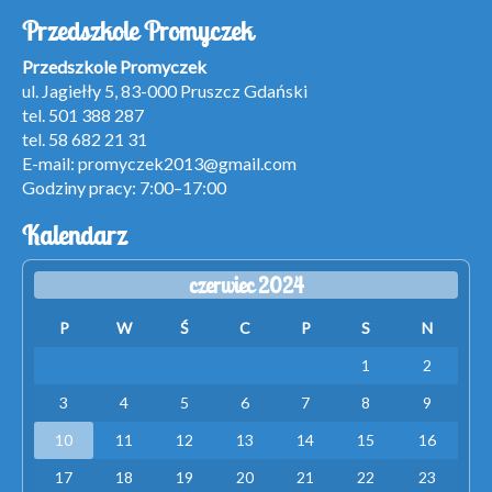
Przedszkole Promyczek
Przedszkole Promyczek
ul. Jagiełły 5, 83-000 Pruszcz Gdański
tel. 501 388 287
tel. 58 682 21 31
E-mail:
promyczek2013@gmail.com
Godziny pracy: 7:00–17:00
Kalendarz
czerwiec 2024
P
W
Ś
C
P
S
N
1
2
3
4
5
6
7
8
9
10
11
12
13
14
15
16
17
18
19
20
21
22
23