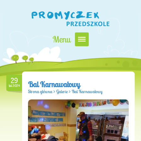
Menu
Nasz Promyczek
Oferta edukacyjna
29
Zapisy i opłaty
Bal Karnawałowy
lut.2024
Strona główna
>
Galerie
>
Bal Karnawałowy
Kontakt