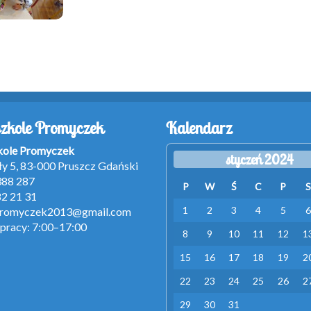
zkole Promyczek
Kalendarz
kole Promyczek
styczeń 2024
ełły 5, 83-000 Pruszcz Gdański
 388 287
P
W
Ś
C
P
S
82 21 31
1
2
3
4
5
6
romyczek2013@gmail.com
pracy: 7:00–17:00
8
9
10
11
12
1
15
16
17
18
19
2
22
23
24
25
26
2
29
30
31