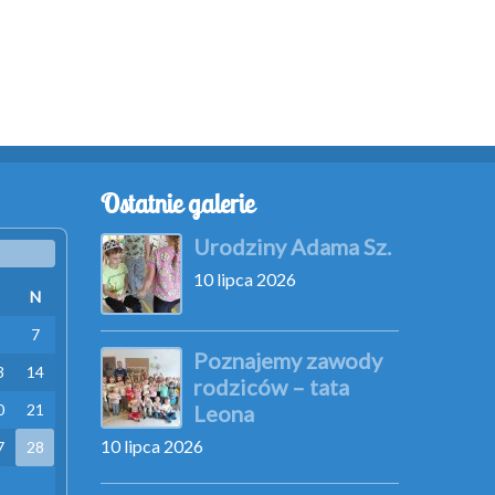
Ostatnie galerie
Urodziny Adama Sz.
10 lipca 2026
N
7
Poznajemy zawody
3
14
rodziców – tata
0
21
Leona
10 lipca 2026
7
28