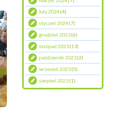
marzec 2024
(7)
luty 2024
(4)
styczeń 2024
(7)
grudzień 2023
(6)
listopad 2023
(13)
październik 2023
(2)
wrzesień 2023
(5)
sierpień 2023
(1)