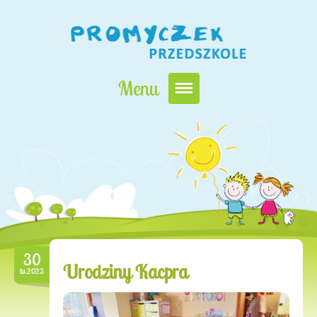
Menu
Nasz Promyczek
Oferta edukacyjna
Zapisy i opłaty
Kontakt
30
Urodziny Kacpra
lis.2023